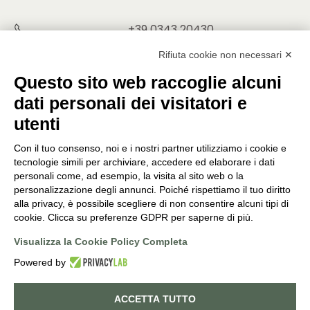
+39 0343 20430
INFO@PUNTOVERDEPRATA.IT
Rifiuta cookie non necessari ✕
ORDINI@PUNTOVERDEPRATA.IT
Questo sito web raccoglie alcuni
dati personali dei visitatori e
utenti
Con il tuo consenso, noi e i nostri partner utilizziamo i cookie e
Orari di apertura
tecnologie simili per archiviare, accedere ed elaborare i dati
personali come, ad esempio, la visita al sito web o la
Lunedì - Sabato
personalizzazione degli annunci. Poiché rispettiamo il tuo diritto
8:30-12:15 | 14:45-19:00
alla privacy, è possibile scegliere di non consentire alcuni tipi di
Domenica
cookie. Clicca su preferenze GDPR per saperne di più.
9:00-12:15 | 14:45-19:00
Visualizza la Cookie Policy Completa
Powered by
©
2026
PUNTO VERDE. ALL RIGHTS RESERVED. POWERED BY
NORATECH
.
ACCETTA TUTTO