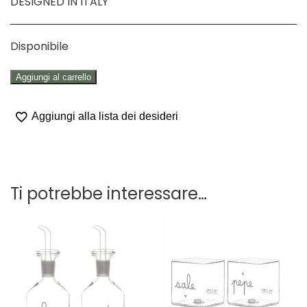
DESIGNED IN ITALY
Disponibile
SET
Aggiungi al carrello
IN
VETRO
Aggiungi alla lista dei desideri
"SALE
IN
TAVOLA
E
Ti potrebbe interessare…
UN
PO'
DI
PEPE"
quantità