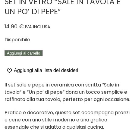
SET IN VETRO “SALE IN TAVOLA E
UN PO’ DI PEPE”
14,90
€
IVA INCLUSA
Disponibile
SET
Aggiungi al carrello
IN
VETRO
Aggiungi alla lista dei desideri
"SALE
IN
Il set sale e pepe in ceramica con scritta “Sale in
TAVOLA
tavola” e “Un po’ di pepe” dona un tocco semplice e
E
raffinato alla tua tavola, perfetto per ogni occasione.
UN
PO'
Pratico e decorativo, questo set accompagna pranzi
DI
e cene con uno stile moderno e una grafica
PEPE"
essenziale che si adatta a qualsiasi cucina.
quantità