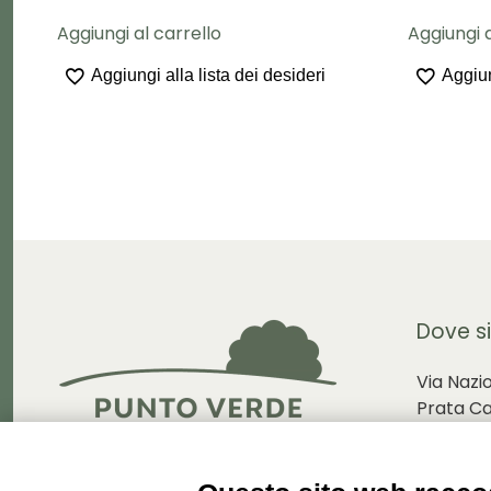
Aggiungi al carrello
Aggiungi a
Aggiungi alla lista dei desideri
Aggiun
Dove s
Via Nazi
Prata C
Via Dolz