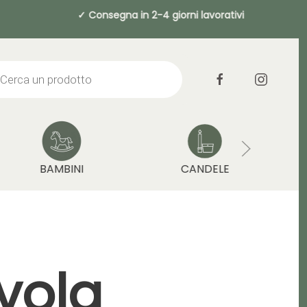
a 49€ ✓ Consegna in 2-4 giorni lavorati
cts
h
BAMBINI
CANDELE
vola