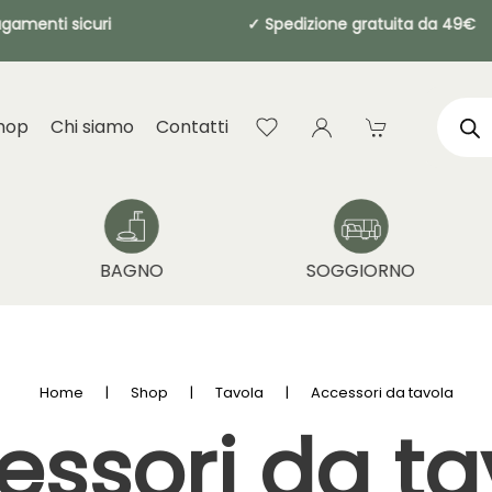
agamenti sicuri
✓ Spedizione gratuita d
Produ
searc
hop
Chi siamo
Contatti
BAGNO
SOGGIORNO
Home
Shop
Tavola
Accessori da tavola
essori da ta