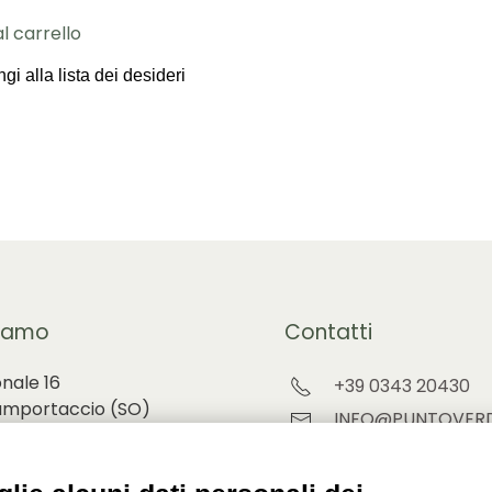
l carrello
gi alla lista dei desideri
iamo
Contatti
onale 16
+39 0343 20430
amportaccio (
SO)
INFO@PUNTOVERD
ORDINI@PUNTOVE
ino 68 Chiavenna (SO)