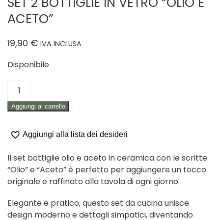
SET 2 BOTTIGLIE IN VETRO “OLIO E
ACETO”
19,90
€
IVA INCLUSA
Disponibile
SET
2
Aggiungi al carrello
BOTTIGLIE
IN
VETRO
Aggiungi alla lista dei desideri
"OLIO
E
Il set bottiglie olio e aceto in ceramica con le scritte
ACETO"
“Olio” e “Aceto” è perfetto per aggiungere un tocco
quantità
originale e raffinato alla tavola di ogni giorno.
Elegante e pratico, questo set da cucina unisce
design moderno e dettagli simpatici, diventando