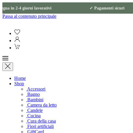
gna in 2-4 giorni lavorativi ✓ Pagamenti s
Passa al contenuto principale
Home
Shop
Accessori
Bagno
Bambini
Camera da letto
Candele
Cucina
Cura della casa
Fiori artificiali
GiftCard