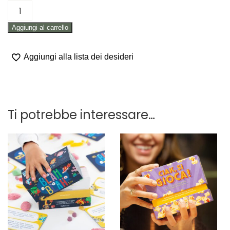
GIOCO
IN
Aggiungi al carrello
SCATOLA
PER
BAMBINI
Aggiungi alla lista dei desideri
"QUANTO
MANCA"
quantità
Ti potrebbe interessare…