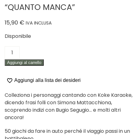
“QUANTO MANCA”
15,90
€
IVA INCLUSA
Disponibile
GIOCO
IN
Aggiungi al carrello
SCATOLA
PER
BAMBINI
Aggiungi alla lista dei desideri
"QUANTO
MANCA"
Colleziona i personaggi cantando con Koke Karaoke,
quantità
dicendo frasi folli con Simona Mattacchiona,
scoprendo indizi con Bugio Segugio… e molti altri
ancora!
50 giochi da fare in auto perché il viaggio passi in un
battibaleno.