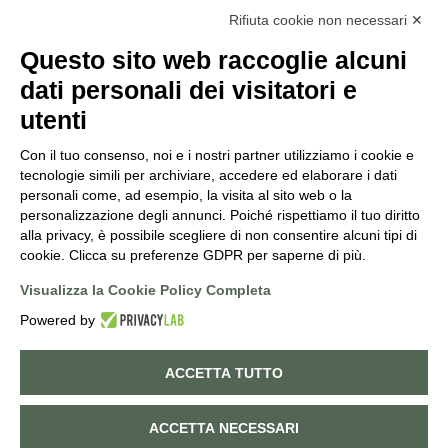
INFO@PUNTOVERDEPRATA.IT
Rifiuta cookie non necessari ✕
ORDINI@PUNTOVERDEPRATA.IT
Questo sito web raccoglie alcuni
dati personali dei visitatori e
utenti
Con il tuo consenso, noi e i nostri partner utilizziamo i cookie e
Orari di apertura
tecnologie simili per archiviare, accedere ed elaborare i dati
personali come, ad esempio, la visita al sito web o la
Lunedì - Sabato
personalizzazione degli annunci. Poiché rispettiamo il tuo diritto
8:30-12:15 | 14:45-19:00
alla privacy, è possibile scegliere di non consentire alcuni tipi di
Domenica
cookie. Clicca su preferenze GDPR per saperne di più.
9:00-12:15 | 14:45-19:00
Visualizza la Cookie Policy Completa
Powered by
©
2026
PUNTO VERDE. ALL RIGHTS RESERVED. POWERED BY
NORATECH
.
ACCETTA TUTTO
Cookie policy
Privacy policy
0
ACCETTA NECESSARI
Termini e Condizioni di vendita