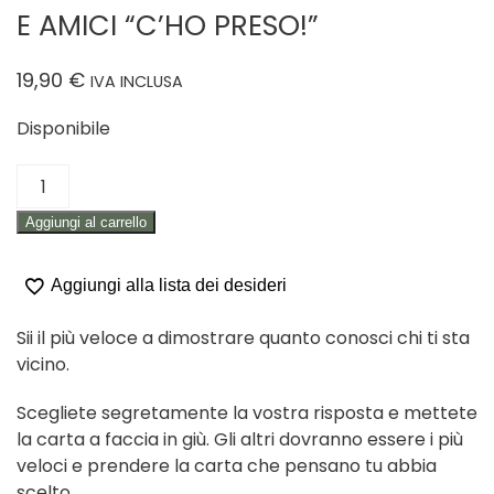
E AMICI “C’HO PRESO!”
19,90
€
IVA INCLUSA
Disponibile
GIOCO
IN
Aggiungi al carrello
SCATOLA
PER
FAMIGLIA
Aggiungi alla lista dei desideri
E
AMICI
Sii il più veloce a dimostrare quanto conosci chi ti sta
"C’HO
vicino.
PRESO!"
Scegliete segretamente la vostra risposta e mettete
quantità
la carta a faccia in giù. Gli altri dovranno essere i più
veloci e prendere la carta che pensano tu abbia
scelto.