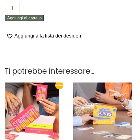
GIOCO
IN
Aggiungi al carrello
SCATOLA
PER
FAMIGLIA
Aggiungi alla lista dei desideri
E
AMICI
"C’HO
PRESO!"
Ti potrebbe interessare…
quantità