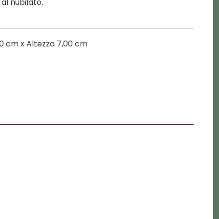
al nubilato.
0 cm x Altezza 7,00 cm