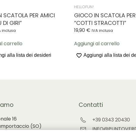
HELLOFUN!
N SCATOLA PER AMICI
GIOCO IN SCATOLA PER
 DI GIRI”
“COTTI STRACOTTI”
19,90
€
A inclusa
IVA inclusa
l carrello
Aggiungi al carrello
gi alla lista dei desideri
Aggiungi alla lista dei d
iamo
Contatti
onale 16
+39 0343 20430
amportaccio (
SO)
INFO@PUNTOVERD