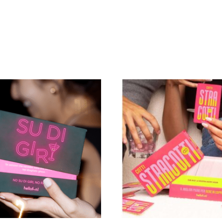
(+18)
"AMICHE
MIX"
quantità