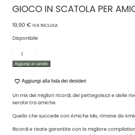
GIOCO IN SCATOLA PER AMIC
19,90
€
IVA INCLUSA
Disponibile
GIOCO
IN
Aggiungi al carrello
SCATOLA
PER
AMICI
Aggiungi alla lista dei desideri
(+18)
"AMICHE
Un mix dei migliori ricordi, dei pettegolezzi e delle riv
MIX"
serate tra amiche.
quantità
Quello che succede con Amiche Mix, rimane da Amic
Ricordi e risate garantite con la migliore compilati