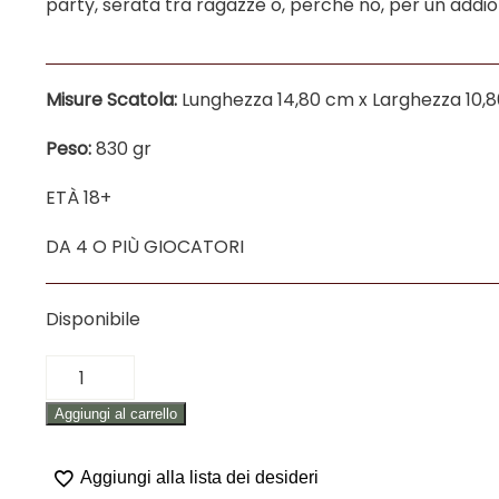
party, serata tra ragazze o, perché no, per un addio 
Misure Scatola:
Lunghezza 14,80 cm x Larghezza 10,8
Peso:
830 gr
ETÀ 18+
DA 4 O PIÙ GIOCATORI
Disponibile
GIOCO
IN
Aggiungi al carrello
SCATOLA
PER
AMICI
Aggiungi alla lista dei desideri