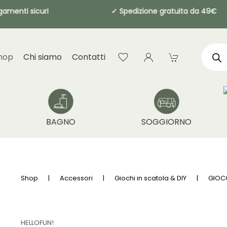
agamenti sicuri
✓ Spedizione gratuita d
Produ
searc
hop
Chi siamo
Contatti
BAGNO
SOGGIORNO
Shop
Accessori
Giochi in scatola & DIY
GIOCO
HELLOFUN!