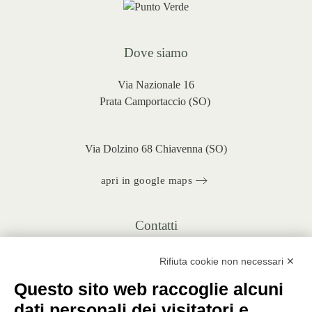
Dove siamo
Via Nazionale 16
Prata Camportaccio (
SO)
Via Dolzino 68 Chiavenna (SO)
apri in google maps
Contatti
+39 0343 20430
Rifiuta cookie non necessari ✕
INFO@PUNTOVERDEPRATA.IT
Questo sito web raccoglie alcuni
ORDINI@PUNTOVERDEPRATA.IT
dati personali dei visitatori e