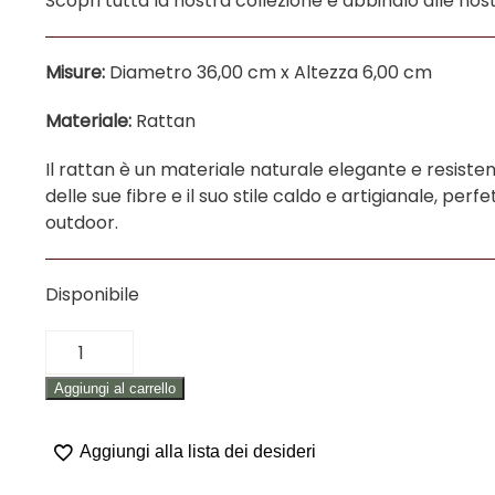
Scopri tutta la nostra collezione e abbinalo alle nos
Misure:
Diametro 36,00 cm x Altezza 6,00 cm
Materiale:
Rattan
Il rattan è un materiale naturale elegante e resistent
delle sue fibre e il suo stile caldo e artigianale, pe
outdoor.
Disponibile
CESTO
IN
Aggiungi al carrello
RATTAN
"ROTONDO"
quantità
Aggiungi alla lista dei desideri