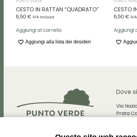
PUNTO VERDE
PUNTO VER
CESTO IN RATTAN “QUADRATO”
CESTO I
6,50
€
6,50
€
IVA inclusa
IVA
Aggiungi al carrello
Aggiungi a
Aggiungi alla lista dei desideri
Aggiun
Dove s
Via Nazi
Prata C
Via Dolz