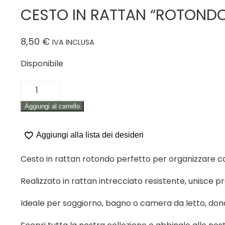
CESTO IN RATTAN “ROTOND
8,50
€
IVA INCLUSA
Disponibile
CESTO
IN
Aggiungi al carrello
RATTAN
"ROTONDO"
quantità
Aggiungi alla lista dei desideri
Cesto in rattan rotondo perfetto per organizzare c
Realizzato in rattan intrecciato resistente, unisce pr
Ideale per soggiorno, bagno o camera da letto, dona