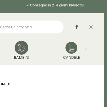
a 49€ ✓ Consegna in 2-4 giorni lavorati
cts
h
BAMBINI
CANDELE
TONDO”