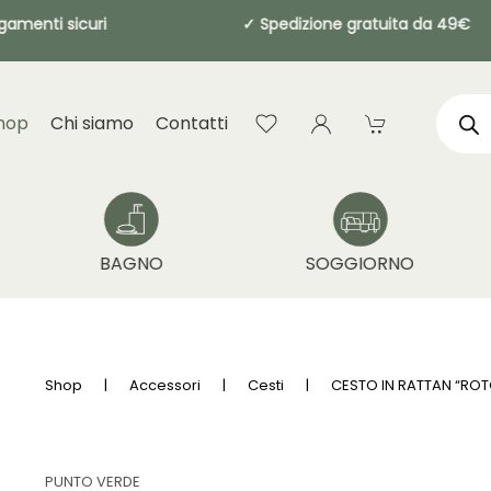
agamenti sicuri
✓ Spedizione gratuita d
Produ
searc
hop
Chi siamo
Contatti
BAGNO
SOGGIORNO
Shop
Accessori
Cesti
CESTO IN RATTAN “RO
PUNTO VERDE