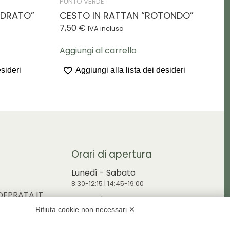
PUNTO VERDE
ADRATO”
CESTO IN RATTAN “ROTONDO”
7,50
€
IVA inclusa
Aggiungi al carrello
esideri
Aggiungi alla lista dei desideri
Orari di apertura
Lunedì - Sabato
8:30-12:15 | 14:45-19:00
EPRATA.IT
Domenica
RDEPRATA.IT
Rifiuta cookie non necessari ✕
9:00-12:15 | 14:45-19:00