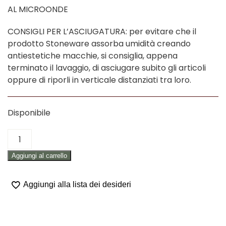
AL MICROONDE
CONSIGLI PER L’ASCIUGATURA: per evitare che il
prodotto Stoneware assorba umidità creando
antiestetiche macchie, si consiglia, appena
terminato il lavaggio, di asciugare subito gli articoli
oppure di riporli in verticale distanziati tra loro.
Disponibile
VASSOIO
OVALE
Aggiungi al carrello
TORTORA
"RITUAL"
quantità
Aggiungi alla lista dei desideri