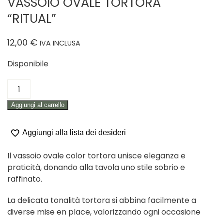
VASSOIO OVALE TORTORA
“RITUAL”
12,00
€
IVA INCLUSA
Disponibile
VASSOIO
OVALE
Aggiungi al carrello
TORTORA
"RITUAL"
quantità
Aggiungi alla lista dei desideri
Il vassoio ovale color tortora unisce eleganza e
praticità, donando alla tavola uno stile sobrio e
raffinato.
La delicata tonalità tortora si abbina facilmente a
diverse mise en place, valorizzando ogni occasione