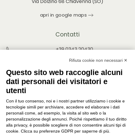
Via Dolzino 68 Chiavenna (SO)
apri in google maps
Contatti
+39 0343 20430
INFO@PUNTOVERDEPRATA.IT
Rifiuta cookie non necessari ✕
ORDINI@PUNTOVERDEPRATA.IT
Questo sito web raccoglie alcuni
dati personali dei visitatori e
utenti
Con il tuo consenso, noi e i nostri partner utilizziamo i cookie e
Orari di apertura
tecnologie simili per archiviare, accedere ed elaborare i dati
personali come, ad esempio, la visita al sito web o la
Lunedì - Sabato
personalizzazione degli annunci. Poiché rispettiamo il tuo diritto
8:30-12:15 | 14:45-19:00
alla privacy, è possibile scegliere di non consentire alcuni tipi di
Domenica
cookie. Clicca su preferenze GDPR per saperne di più.