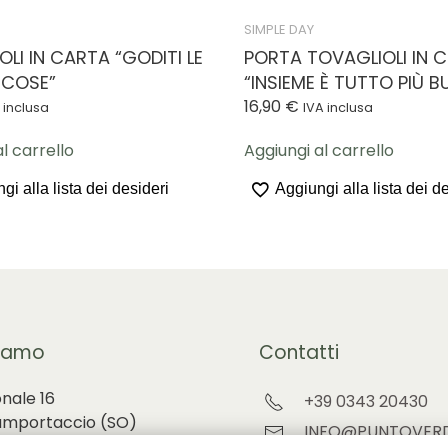
SIMPLE DAY
LI IN CARTA “GODITI LE
PORTA TOVAGLIOLI IN 
 COSE”
“INSIEME È TUTTO PIÙ 
16,90
€
 inclusa
IVA inclusa
l carrello
Aggiungi al carrello
gi alla lista dei desideri
Aggiungi alla lista dei d
iamo
Contatti
onale 16
+39 0343 20430
amportaccio (
SO)
INFO@PUNTOVERD