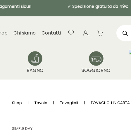
Pagamenti sicuri
✓ Spedizione gratuita d
Produ
searc
hop
Chi siamo
Contatti
BAGNO
SOGGIORNO
Shop
Tavola
Tovaglioli
TOVAGLIOLI IN CARTA
SIMPLE DAY