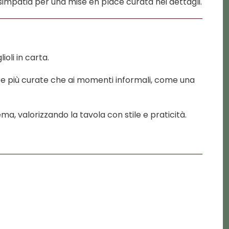
 e simpatia per una mise en place curata nei dettagli.
oli in carta.
este più curate che ai momenti informali, come una
ma, valorizzando la tavola con stile e praticità.