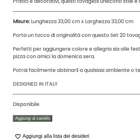
Pratici e decorativi, questi tovaglioli uniscono stile
Misure:
Lunghezza 33,00 cm x Larghezza 33,00 cm
Porta un tocco di originalità con questo Set 20 tovagli
Perfetti per aggiungere colore e allegria sia alle f
pizza con amici la domenica sera.
Potrai facilmente abbinarli a qualsiasi ambiente o te
DESIGNED IN ITALY
Disponibile
TOVAGLIOLI
Aggiungi al carrello
IN
CARTA
Aggiungi alla lista dei desideri