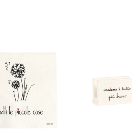
"IN
QUESTA
CASA
SI
MANGIA
BENE"
quantità