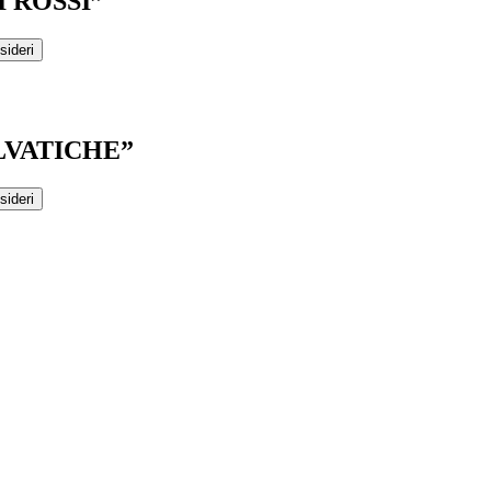
 ROSSI”
sideri
LVATICHE”
sideri