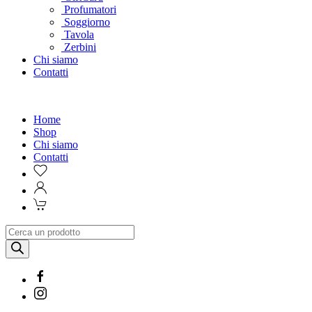
Profumatori
Soggiorno
Tavola
Zerbini
Chi siamo
Contatti
Home
Shop
Chi siamo
Contatti
Products
search