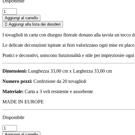
Disponibile
TOVAGLIOLI
IN
Aggiungi al carrello
CARTA
Aggiungi alla lista dei desideri
"FLOREALI"
quantità
I tovaglioli in carta con disegno floreale donano alla tavola un tocco d
Le delicate decorazioni ispirate ai fiori valorizzano ogni mise en place
Pratici e decorativi, uniscono funzionalità e stile per impreziosire ogn
Dimensioni:
Lunghezza 33,00 cm x Larghezza 33,00 cm
Numero pezzi:
Confezione da 20 tovaglioli
Materiale:
Carta a 3 veli resistente e assorbente
MADE IN EUROPE
Disponibile
TOVAGLIOLI
IN
Aggiungi al carrello