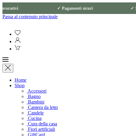
giorni lavorativi ✓ Pagamenti sicuri
✓ Sped
Passa al contenuto principale
Home
Shop
Accessori
Bagno
Bambini
Camera da letto
Candele
Cucina
Cura della casa
Fiori artificiali
GiftCard