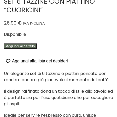
SET 6 TAZZINE CON PIATTINO
“CUORICINI”
26,90
€
IVA INCLUSA
Disponibile
SET
Aggiungi al carrello
6
TAZZINE
Aggiungi alla lista dei desideri
CON
PIATTINO
Un elegante set di 6 tazzine e piattini pensato per
"CUORICINI"
rendere ancora più piacevole il momento del caffè.
quantità
Il design raffinato dona un tocco di stile alla tavola ed
è perfetto sia per l’uso quotidiano che per accogliere
gli ospiti.
Ideale per servire l’espresso con cura, unisce