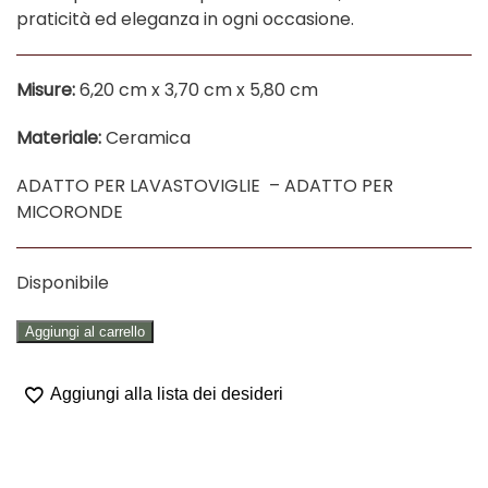
praticità ed eleganza in ogni occasione.
Misure:
6,20 cm x 3,70 cm x 5,80 cm
Materiale:
Ceramica
ADATTO PER LAVASTOVIGLIE – ADATTO PER
MICORONDE
Disponibile
SET
Aggiungi al carrello
6
TAZZINE
Aggiungi alla lista dei desideri
CON
PIATTINO
"CUORICINI"
quantità