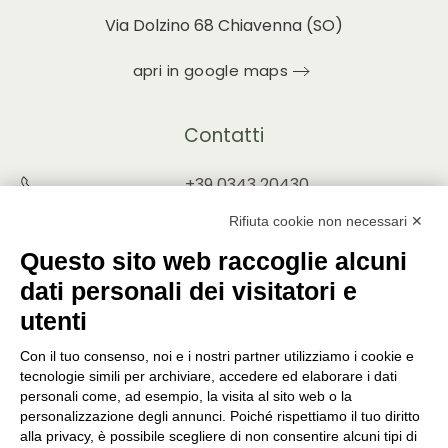
Via Dolzino 68 Chiavenna (SO)
apri in google maps
Contatti
+39 0343 20430
INFO@PUNTOVERDEPRATA.IT
Rifiuta cookie non necessari ✕
ORDINI@PUNTOVERDEPRATA.IT
Questo sito web raccoglie alcuni
dati personali dei visitatori e
utenti
Con il tuo consenso, noi e i nostri partner utilizziamo i cookie e
Orari di apertura
tecnologie simili per archiviare, accedere ed elaborare i dati
personali come, ad esempio, la visita al sito web o la
Lunedì - Sabato
personalizzazione degli annunci. Poiché rispettiamo il tuo diritto
8:30-12:15 | 14:45-19:00
alla privacy, è possibile scegliere di non consentire alcuni tipi di