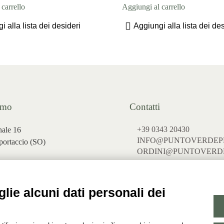
carrello
Aggiungi al carrello
i alla lista dei desideri
Aggiungi alla lista dei des
amo
Contatti
+39 0343 20430
nale 16
INFO@PUNTOVERDEPR
ortaccio (
SO)
ORDINI@PUNTOVERDE
no 68 Chiavenna (SO)
lie alcuni dati personali dei
oogle maps