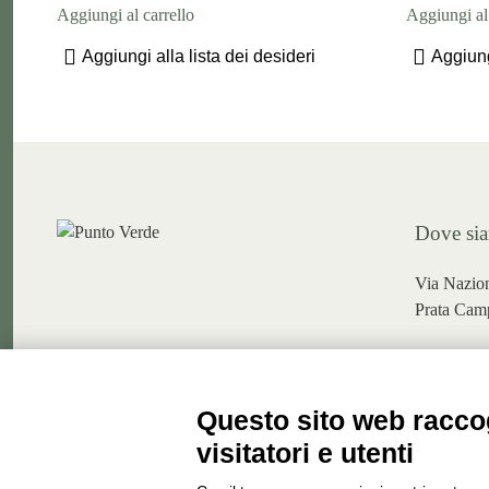
Aggiungi al carrello
Aggiungi al 
Aggiungi alla lista dei desideri
Aggiung
Dove si
Via Nazio
Prata Camp
Via Dolzi
Questo sito web raccog
apri in g
visitatori e utenti