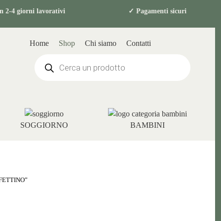
in 2-4 giorni lavorativi ✓ Pagamenti sicur
Home
Shop
Chi siamo
Contatti
Products
search
SOGGIORNO
BAMBINI
FETTINO”