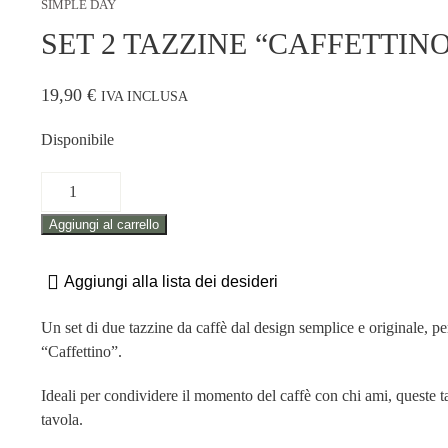
SIMPLE DAY
SET 2 TAZZINE “CAFFETTIN
19,90
€
IVA INCLUSA
Disponibile
SET
2
Aggiungi al carrello
TAZZINE
"CAFFETTINO"
quantità
Aggiungi alla lista dei desideri
Un set di due tazzine da caffè dal design semplice e originale, pe
“Caffettino”.
Ideali per condividere il momento del caffè con chi ami, queste t
tavola.