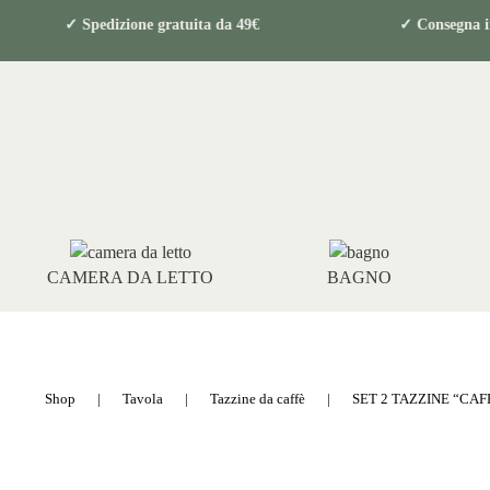
ri
✓ Spedizione gratuita da 49€ ✓ Consegna 
CAMERA DA LETTO
BAGNO
Shop
Tavola
Tazzine da caffè
SET 2 TAZZINE “CAF