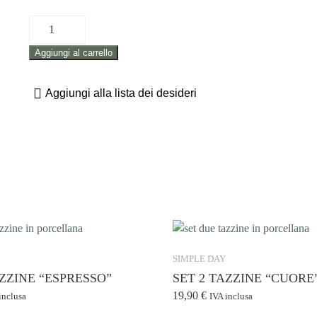
SET
2
Aggiungi al carrello
TAZZINE
"CAFFETTINO"
quantità
Aggiungi alla lista dei desideri
SIMPLE DAY
AZZINE “ESPRESSO”
SET 2 TAZZINE “CUORE
19,90
€
inclusa
IVA inclusa