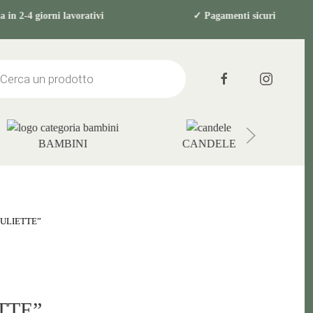
gna in 2-4 giorni lavorativi ✓ Pagamenti s
s
BAMBINI
CANDELE
JULIETTE”
TTE”