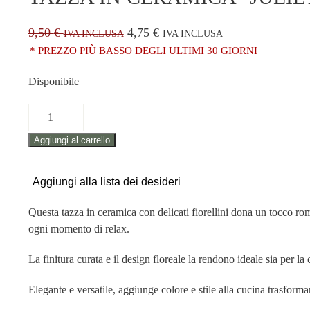
9,50
€
4,75
€
IVA INCLUSA
IVA INCLUSA
* PREZZO PIÙ BASSO DEGLI ULTIMI 30 GIORNI
Disponibile
TAZZA
IN
Aggiungi al carrello
CERAMICA
"JULIETTE"
quantità
Aggiungi alla lista dei desideri
Questa tazza in ceramica con delicati fiorellini dona un tocco rom
ogni momento di relax.
La finitura curata e il design floreale la rendono ideale sia per l
Elegante e versatile, aggiunge colore e stile alla cucina trasfor