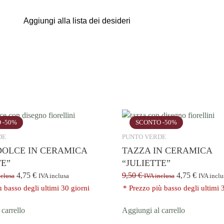
"JULIETTE"
quantità
Aggiungi alla lista dei desideri
 -50%
SCONTO -50%
DE
PUNTO VERDE
DOLCE IN CERAMICA
TAZZA IN CERAMICA
TE”
“JULIETTE”
4,75
€
9,50
€
4,75
€
nclusa
IVA inclusa
IVA inclusa
IVA inclu
ù basso degli ultimi 30 giorni
* Prezzo più basso degli ultimi 
carrello
Aggiungi al carrello