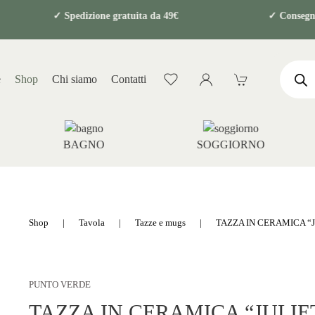
sicuri
✓ Spedizione gratuita da 49€ ✓ Conse
Product
search
e
Shop
Chi siamo
Contatti
BAGNO
SOGGIORNO
Shop
Tavola
Tazze e mugs
TAZZA IN CERAMICA “
PUNTO VERDE
TAZZA IN CERAMICA “JULIE