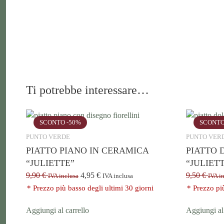
Ti potrebbe interessare…
SCONTO -50%
SCONTO
PUNTO VERDE
PUNTO VER
PIATTO PIANO IN CERAMICA
PIATTO 
“JULIETTE”
“JULIET
9,90
€
4,95
€
9,50
€
IVA inclusa
IVA inclusa
IVA i
* Prezzo più basso degli ultimi 30 giorni
* Prezzo pi
Aggiungi al carrello
Aggiungi al 