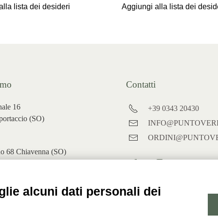
lla lista dei desideri
Aggiungi alla lista dei desid
amo
Contatti
nale 16
+39 0343 20430
ortaccio (
SO)
INFO@PUNTOVERD
ORDINI@PUNTOVE
no 68 Chiavenna (SO)
oogle maps
lie alcuni dati personali dei