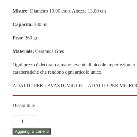
Misure:
Diametro 10,00 cm x Altezza 13,00 cm
Capacità:
380 ml
Peso:
360 gr
Materiale:
Ceramica Gres
Ogni pezzo è decorato a mano: eventuali piccole imperfezioni o va
caratteristiche che rendono ogni articolo unico.
ADATTO PER LAVASTOVIGLIE – ADATTO PER MICR
Disponibile
TAZZA
IN
Aggiungi al carrello
CERAMICA