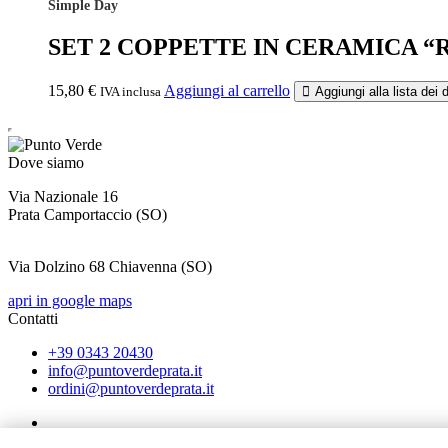
Simple Day
SET 2 COPPETTE IN CERAMICA “
15,80
€
Aggiungi al carrello
IVA inclusa
Aggiungi alla lista dei 
Dove siamo
Via Nazionale 16
Prata Camportaccio (
SO)
Via Dolzino 68 Chiavenna (SO)
apri in google maps
Contatti
+39 0343 20430
info@puntoverdeprata.it
ordini@puntoverdeprata.it