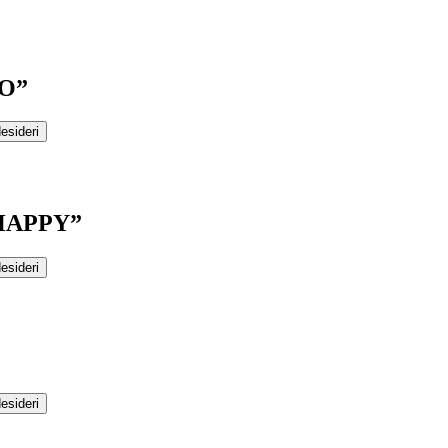
O”
desideri
HAPPY”
desideri
desideri