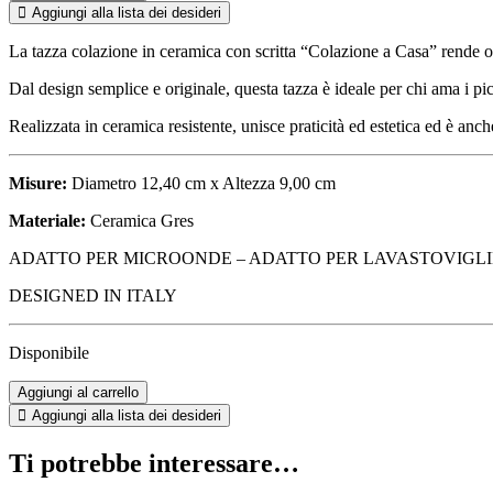
COLAZIONE
Aggiungi alla lista dei desideri
IN
CERAMICA
La tazza colazione in ceramica con scritta “Colazione a Casa” rende ogni
"COLAZIONE
A
Dal design semplice e originale, questa tazza è ideale per chi ama i pi
CASA"
quantità
Realizzata in ceramica resistente, unisce praticità ed estetica ed è anc
Misure:
Diametro 12,40 cm x Altezza 9,00 cm
Materiale:
Ceramica Gres
ADATTO PER MICROONDE – ADATTO PER LAVASTOVIGLI
DESIGNED IN ITALY
Disponibile
TAZZA
Aggiungi al carrello
COLAZIONE
Aggiungi alla lista dei desideri
IN
CERAMICA
Ti potrebbe interessare…
"COLAZIONE
A