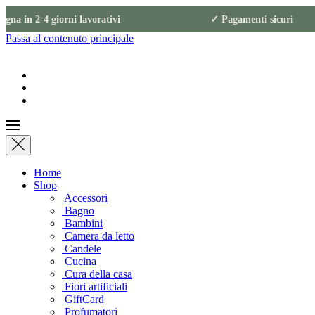
gna in 2-4 giorni lavorativi ✓ Pagamenti s
Passa al contenuto principale
Home
Shop
Accessori
Bagno
Bambini
Camera da letto
Candele
Cucina
Cura della casa
Fiori artificiali
GiftCard
Profumatori