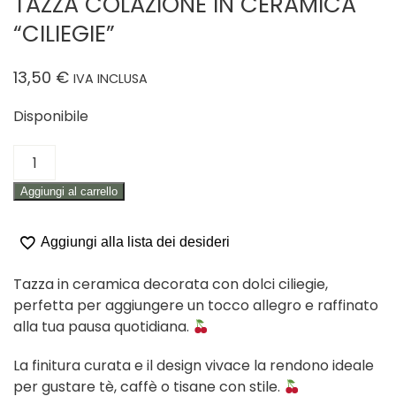
TAZZA COLAZIONE IN CERAMICA
“CILIEGIE”
13,50
€
IVA INCLUSA
Disponibile
TAZZA
COLAZIONE
Aggiungi al carrello
IN
CERAMICA
"CILIEGIE"
Aggiungi alla lista dei desideri
quantità
Tazza in ceramica decorata con dolci ciliegie,
perfetta per aggiungere un tocco allegro e raffinato
alla tua pausa quotidiana.
La finitura curata e il design vivace la rendono ideale
per gustare tè, caffè o tisane con stile.