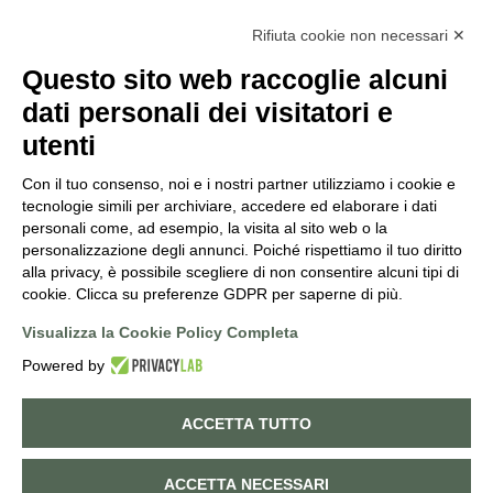
INFO@PUNTOVERDEPRATA.IT
Rifiuta cookie non necessari ✕
ORDINI@PUNTOVERDEPRATA.IT
Questo sito web raccoglie alcuni
dati personali dei visitatori e
utenti
Con il tuo consenso, noi e i nostri partner utilizziamo i cookie e
Orari di apertura
tecnologie simili per archiviare, accedere ed elaborare i dati
personali come, ad esempio, la visita al sito web o la
Lunedì - Sabato
personalizzazione degli annunci. Poiché rispettiamo il tuo diritto
8:30-12:15 | 14:45-19:00
alla privacy, è possibile scegliere di non consentire alcuni tipi di
Domenica
cookie. Clicca su preferenze GDPR per saperne di più.
9:00-12:15 | 14:45-19:00
Visualizza la Cookie Policy Completa
Powered by
©
2026
PUNTO VERDE. ALL RIGHTS RESERVED. POWERED BY
NORATECH
.
ACCETTA TUTTO
Cookie policy
Privacy policy
0
ACCETTA NECESSARI