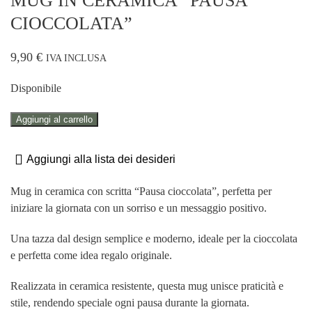
MUG IN CERAMICA “PAUSA
CIOCCOLATA”
9,90
€
IVA INCLUSA
Disponibile
MUG
Aggiungi al carrello
IN
CERAMICA
Aggiungi alla lista dei desideri
"PAUSA
CIOCCOLATA"
Mug in ceramica con scritta “Pausa cioccolata”, perfetta per
quantità
iniziare la giornata con un sorriso e un messaggio positivo.
Una tazza dal design semplice e moderno, ideale per la cioccolata
e perfetta come idea regalo originale.
Realizzata in ceramica resistente, questa mug unisce praticità e
stile, rendendo speciale ogni pausa durante la giornata.