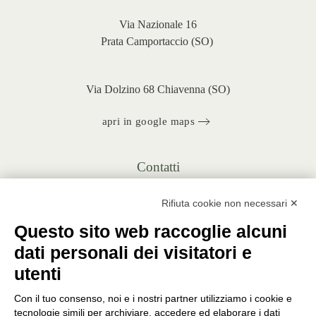
Via Nazionale 16
Prata Camportaccio (
SO)
Via Dolzino 68 Chiavenna (SO)
apri in google maps
Contatti
+39 0343 20430
Rifiuta cookie non necessari ✕
INFO@PUNTOVERDEPRATA.IT
Questo sito web raccoglie alcuni
ORDINI@PUNTOVERDEPRATA.IT
dati personali dei visitatori e
utenti
Con il tuo consenso, noi e i nostri partner utilizziamo i cookie e
tecnologie simili per archiviare, accedere ed elaborare i dati