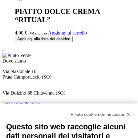
PIATTO DOLCE CREMA
“RITUAL”
4,00
€
Aggiungi al carrello
IVA inclusa
Aggiungi alla lista dei desideri
Dove siamo
Via Nazionale 16
Prata Camportaccio (
SO)
Via Dolzino 68 Chiavenna (SO)
apri in google maps
Contatti
Rifiuta cookie non necessari ✕
+39 0343 20430
info@puntoverdeprata.it
Questo sito web raccoglie alcuni
ordini@puntoverdeprata.it
dati personali dei visitatori e