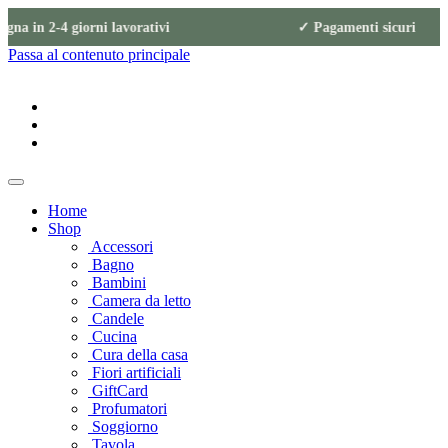
egna in 2-4 giorni lavorativi ✓ Pagamenti 
Passa al contenuto principale
Home
Shop
Accessori
Bagno
Bambini
Camera da letto
Candele
Cucina
Cura della casa
Fiori artificiali
GiftCard
Profumatori
Soggiorno
Tavola