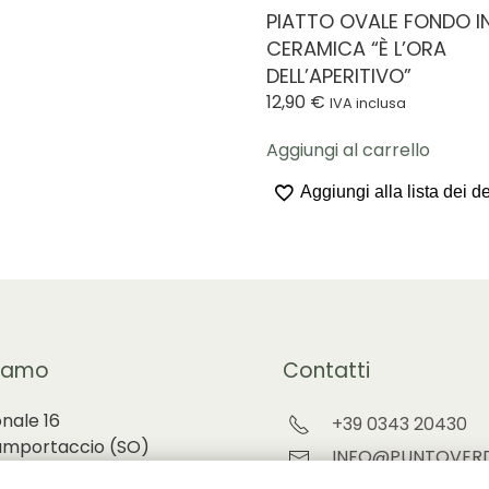
PIATTO OVALE FONDO I
CERAMICA “È L’ORA
DELL’APERITIVO”
12,90
€
IVA inclusa
Aggiungi al carrello
Aggiungi alla lista dei d
iamo
Contatti
onale 16
+39 0343 20430
amportaccio (
SO)
INFO@PUNTOVERD