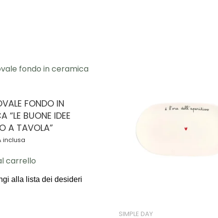
"LE
BUONE
IDEE
VENGONO
A
TAVOLA"
quantità
OVALE FONDO IN
A “LE BUONE IDEE
O A TAVOLA”
A inclusa
l carrello
gi alla lista dei desideri
SIMPLE DAY