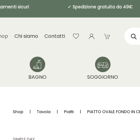
✓ Pagamenti sicuri
✓ Spedizione gratuita
Produ
searc
hop
Chi siamo
Contatti
BAGNO
SOGGIORNO
Shop
Tavola
Piatti
PIATTO OVALE FONDO IN C
SIMPLE DAY