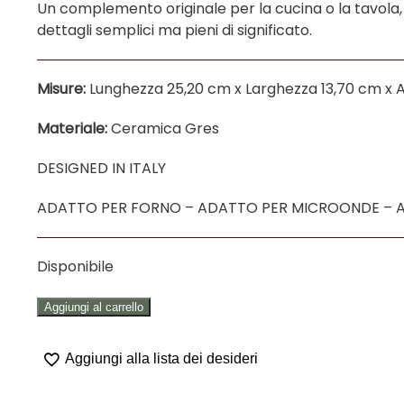
TAVOLA"
Un complemento originale per la cucina o la tavola
quantità
dettagli semplici ma pieni di significato.
Misure:
Lunghezza 25,20 cm x Larghezza 13,70 cm x A
Materiale:
Ceramica Gres
DESIGNED IN ITALY
ADATTO PER FORNO – ADATTO PER MICROONDE – A
Disponibile
PIATTO
Aggiungi al carrello
OVALE
FONDO
Aggiungi alla lista dei desideri
IN
CERAMICA