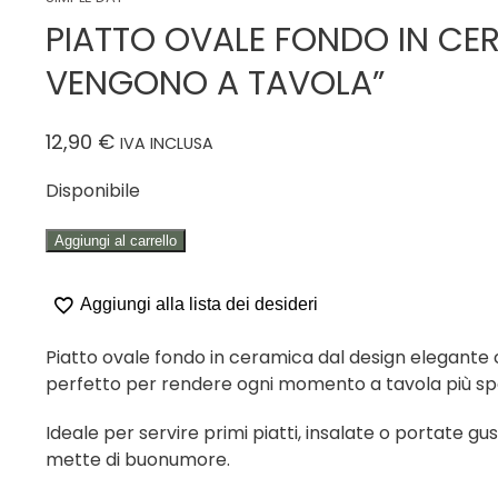
PIATTO OVALE FONDO IN CER
VENGONO A TAVOLA”
12,90
€
IVA INCLUSA
Disponibile
PIATTO
Aggiungi al carrello
OVALE
FONDO
Aggiungi alla lista dei desideri
IN
CERAMICA
Piatto ovale fondo in ceramica dal design elegante c
"LE
perfetto per rendere ogni momento a tavola più spec
BUONE
IDEE
Ideale per servire primi piatti, insalate o portate g
VENGONO
mette di buonumore.
A