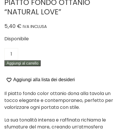
PIATTO FONDO OTTANIO
“NATURAL LOVE”
5,40
€
IVA INCLUSA
Disponibile
PIATTO
FONDO
Aggiungi al carrello
OTTANIO
"NATURAL
LOVE"
Aggiungi alla lista dei desideri
quantità
Il piatto fondo color ottanio dona alla tavola un
tocco elegante e contemporaneo, perfetto per
valorizzare ogni portata con stile.
La sua tonalità intensa e raffinata richiama le
sfumature del mare, creando un’atmosfera