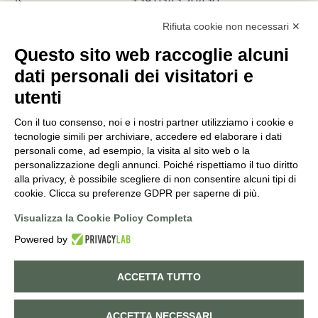
+39 0343 20430
INFO@PUNTOVERDEPRATA.IT
Rifiuta cookie non necessari ✕
ORDINI@PUNTOVERDEPRATA.IT
Questo sito web raccoglie alcuni
dati personali dei visitatori e
utenti
Con il tuo consenso, noi e i nostri partner utilizziamo i cookie e
Orari di apertura
tecnologie simili per archiviare, accedere ed elaborare i dati
personali come, ad esempio, la visita al sito web o la
Lunedì - Sabato
personalizzazione degli annunci. Poiché rispettiamo il tuo diritto
8:30-12:15 | 14:45-19:00
alla privacy, è possibile scegliere di non consentire alcuni tipi di
Domenica
cookie. Clicca su preferenze GDPR per saperne di più.
9:00-12:15 | 14:45-19:00
Visualizza la Cookie Policy Completa
Powered by
©
2026
PUNTO VERDE. ALL RIGHTS RESERVED. POWERED BY
NORATECH
.
ACCETTA TUTTO
Cookie policy
Privacy policy
0
ACCETTA NECESSARI