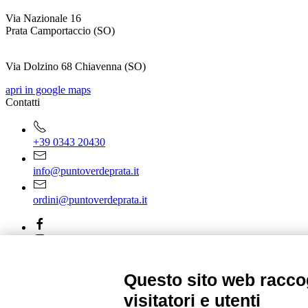
Via Nazionale 16
Prata Camportaccio (
SO)
Via Dolzino 68 Chiavenna (SO)
apri in google maps
Contatti
+39 0343 20430
info@puntoverdeprata.it
ordini@puntoverdeprata.it
Orari di apertura
Questo sito web raccog
Lunedì - Sabato
visitatori e utenti
8:30-12:15 | 14:45-19:00