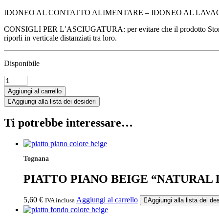
IDONEO AL CONTATTO ALIMENTARE – IDONEO AL LAVAG
CONSIGLI PER L’ASCIUGATURA: per evitare che il prodotto Stoneware a
riporli in verticale distanziati tra loro.
Disponibile
PIATTO
DOLCE
Aggiungi al carrello
BEIGE
Aggiungi alla lista dei desideri
"NATURAL
LOVE"
Ti potrebbe interessare…
quantità
Tognana
PIATTO PIANO BEIGE “NATURAL
5,60
€
Aggiungi al carrello
IVA inclusa
Aggiungi alla lista dei des