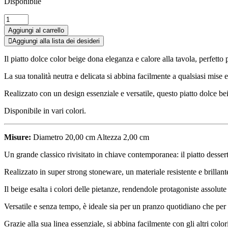
Disponibile
PIATTO
DOLCE
Aggiungi al carrello
BEIGE
Aggiungi alla lista dei desideri
"NATURAL
LOVE"
Il piatto dolce color beige dona eleganza e calore alla tavola, perfetto p
quantità
La sua tonalità neutra e delicata si abbina facilmente a qualsiasi mis
Realizzato con un design essenziale e versatile, questo piatto dolce b
Disponibile in vari colori.
Misure:
Diametro 20,00 cm Altezza 2,00 cm
Un grande classico rivisitato in chiave contemporanea: il piatto desser
Realizzato in super strong stoneware, un materiale resistente e brillant
Il beige esalta i colori delle pietanze, rendendole protagoniste assolute 
Versatile e senza tempo, è ideale sia per un pranzo quotidiano che per
Grazie alla sua linea essenziale, si abbina facilmente con gli altri colo