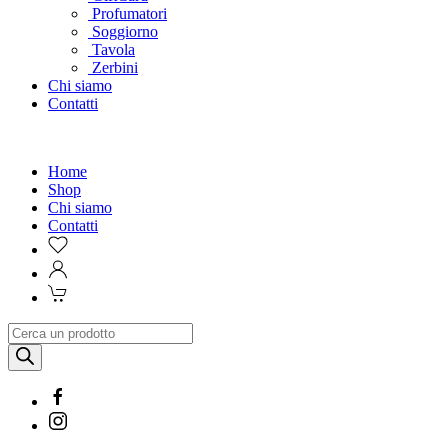
Profumatori
Soggiorno
Tavola
Zerbini
Chi siamo
Contatti
Home
Shop
Chi siamo
Contatti
Products
search