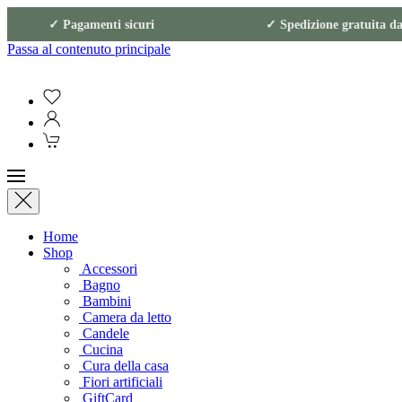
rativi ✓ Pagamenti sicuri
✓ Spedizione gra
Passa al contenuto principale
Home
Shop
Accessori
Bagno
Bambini
Camera da letto
Candele
Cucina
Cura della casa
Fiori artificiali
GiftCard