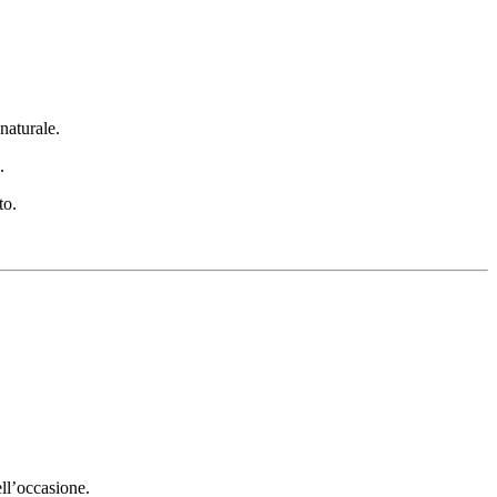
 naturale.
.
to.
ell’occasione.