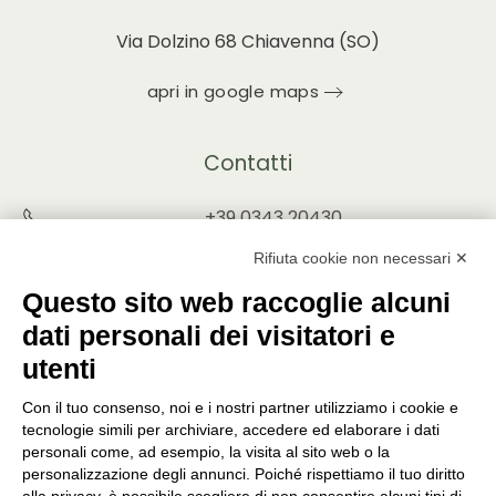
Via Dolzino 68 Chiavenna (SO)
apri in google maps
Contatti
+39 0343 20430
INFO@PUNTOVERDEPRATA.IT
Rifiuta cookie non necessari ✕
ORDINI@PUNTOVERDEPRATA.IT
Questo sito web raccoglie alcuni
dati personali dei visitatori e
utenti
Con il tuo consenso, noi e i nostri partner utilizziamo i cookie e
Orari di apertura
tecnologie simili per archiviare, accedere ed elaborare i dati
personali come, ad esempio, la visita al sito web o la
Lunedì - Sabato
personalizzazione degli annunci. Poiché rispettiamo il tuo diritto
8:30-12:15 | 14:45-19:00