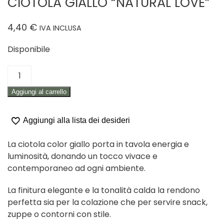
CIOTOLA GIALLO “NATURAL LOVE”
4,40
€
IVA INCLUSA
Disponibile
CIOTOLA
GIALLO
Aggiungi al carrello
"NATURAL
LOVE"
quantità
Aggiungi alla lista dei desideri
La ciotola color giallo porta in tavola energia e
luminosità, donando un tocco vivace e
contemporaneo ad ogni ambiente.
La finitura elegante e la tonalità calda la rendono
perfetta sia per la colazione che per servire snack,
zuppe o contorni con stile.