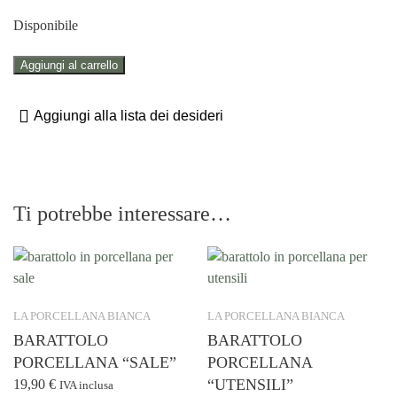
Disponibile
BARATTOLO
Aggiungi al carrello
PORCELLANA
"BISCOTTI"
Aggiungi alla lista dei desideri
quantità
Ti potrebbe interessare…
LA PORCELLANA BIANCA
LA PORCELLANA BIANCA
BARATTOLO
BARATTOLO
PORCELLANA “SALE”
PORCELLANA
“UTENSILI”
19,90
€
IVA inclusa