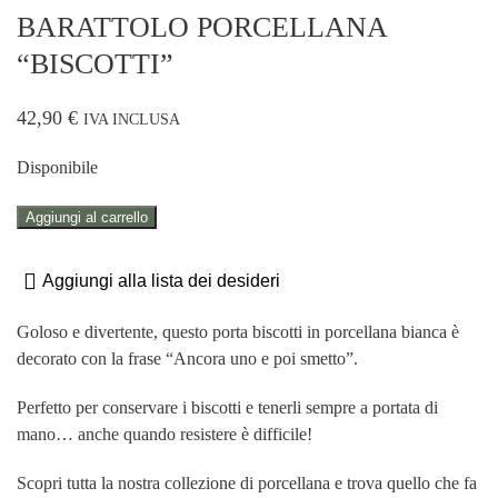
BARATTOLO PORCELLANA
“BISCOTTI”
42,90
€
IVA INCLUSA
Disponibile
BARATTOLO
Aggiungi al carrello
PORCELLANA
"BISCOTTI"
Aggiungi alla lista dei desideri
quantità
Goloso e divertente, questo porta biscotti in porcellana bianca è
decorato con la frase “Ancora uno e poi smetto”.
Perfetto per conservare i biscotti e tenerli sempre a portata di
mano… anche quando resistere è difficile!
Scopri tutta la nostra collezione di porcellana e trova quello che fa