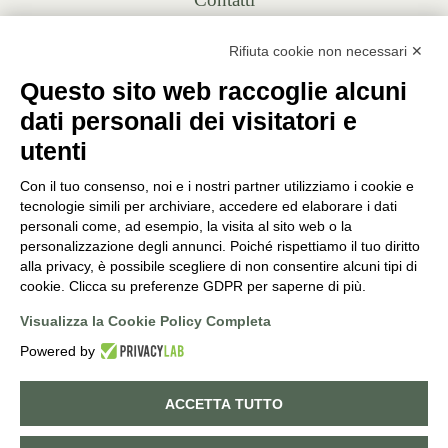
+39 0343 20430
Rifiuta cookie non necessari ✕
INFO@PUNTOVERDEPRATA.IT
Questo sito web raccoglie alcuni
ORDINI@PUNTOVERDEPRATA.IT
dati personali dei visitatori e
utenti
Con il tuo consenso, noi e i nostri partner utilizziamo i cookie e
tecnologie simili per archiviare, accedere ed elaborare i dati
personali come, ad esempio, la visita al sito web o la
Orari di apertura
personalizzazione degli annunci. Poiché rispettiamo il tuo diritto
alla privacy, è possibile scegliere di non consentire alcuni tipi di
Lunedì - Sabato
cookie. Clicca su preferenze GDPR per saperne di più.
8:30-12:15 | 14:45-19:00
Domenica
Visualizza la Cookie Policy Completa
9:00-12:15 | 14:45-19:00
Powered by
ACCETTA TUTTO
©
2026
PUNTO VERDE. ALL RIGHTS RESERVED. POWERED BY
NORATECH
.
0