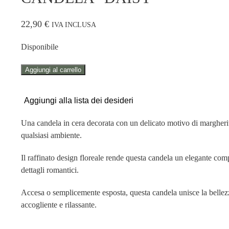
22,90
€
IVA INCLUSA
Disponibile
CANDELA
Aggiungi al carrello
"DAISY"
quantità
Aggiungi alla lista dei desideri
Una candela in cera decorata con un delicato motivo di margherite
qualsiasi ambiente.
Il raffinato design floreale rende questa candela un elegante co
dettagli romantici.
Accesa o semplicemente esposta, questa candela unisce la bellezz
accogliente e rilassante.