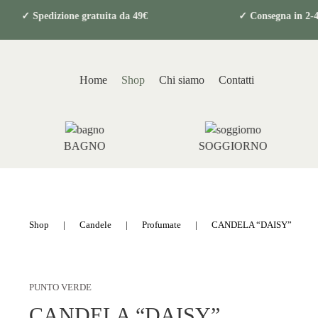
ri
✓ Spedizione gratuita da 49€ ✓ Consegna 
Home
Shop
Chi siamo
Contatti
BAGNO
SOGGIORNO
Shop
Candele
Profumate
CANDELA “DAISY”
PUNTO VERDE
CANDELA “DAISY”