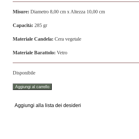
Misure:
Diametro 8,00 cm x Altezza 10,00 cm
Capacità:
285 gr
Materiale Candela:
Cera vegetale
Materiale Barattolo:
Vetro
Disponibile
CANDELA
Aggiungi al carrello
"DAISY"
quantità
Aggiungi alla lista dei desideri