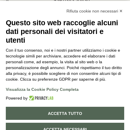
+39 0343 20430
INFO@PUNTOVERDEPRATA.IT
Rifiuta cookie non necessari ✕
ORDINI@PUNTOVERDEPRATA.IT
Questo sito web raccoglie alcuni
dati personali dei visitatori e
utenti
Con il tuo consenso, noi e i nostri partner utilizziamo i cookie e
Orari di apertura
tecnologie simili per archiviare, accedere ed elaborare i dati
personali come, ad esempio, la visita al sito web o la
Lunedì - Sabato
personalizzazione degli annunci. Poiché rispettiamo il tuo diritto
8:30-12:15 | 14:45-19:00
alla privacy, è possibile scegliere di non consentire alcuni tipi di
Domenica
cookie. Clicca su preferenze GDPR per saperne di più.
9:00-12:15 | 14:45-19:00
Visualizza la Cookie Policy Completa
Powered by
©
2026
PUNTO VERDE. ALL RIGHTS RESERVED. POWERED BY
NORATECH
.
ACCETTA TUTTO
Cookie policy
Privacy policy
0
ACCETTA NECESSARI