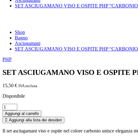
Asciugamani
SET ASCIUGAMANO VISO E OSPITE PHP “CARBONIO
Shop
Bagno
Asciugamani
SET ASCIUGAMANO VISO E OSPITE PHP “CARBONIO
PHP
SET ASCIUGAMANO VISO E OSPITE 
15,50
€
IVA inclusa
Disponibile
SET
ASCIUGAMANO
Aggiungi al carrello
VISO
Aggiungi alla lista dei desideri
E
OSPITE
Il set asciugamani viso e ospite nel colore carbonio unisce eleganza m
PHP