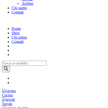
Zerbini
Chi siamo
Contatti
Home
Shop
Chi siamo
Contatti
Products
search
Cucina
Tavola