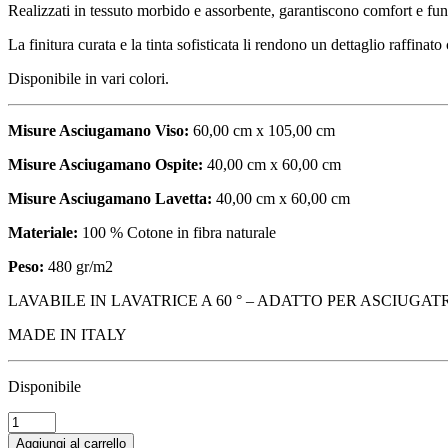
"CARBONIO"
Realizzati in tessuto morbido e assorbente, garantiscono comfort e fun
quantità
La finitura curata e la tinta sofisticata li rendono un dettaglio raffina
Disponibile in vari colori.
Misure Asciugamano Viso:
60,00 cm x 105,00 cm
Misure Asciugamano Ospite:
40,00 cm x 60,00 cm
Misure Asciugamano Lavetta:
40,00 cm x 60,00 cm
Materiale:
100 % Cotone in fibra naturale
Peso:
480 gr/m2
LAVABILE IN LAVATRICE A 60 ° – ADATTO PER ASCIUGA
MADE IN ITALY
Disponibile
SET
ASCIUGAMANO
Aggiungi al carrello