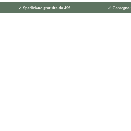
ri
✓ Spedizione gratuita da 49€ ✓ Consegna 