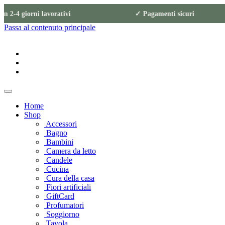
 in 2-4 giorni lavorativi ✓ Pagamenti sicu
Passa al contenuto principale
Home
Shop
Accessori
Bagno
Bambini
Camera da letto
Candele
Cucina
Cura della casa
Fiori artificiali
GiftCard
Profumatori
Soggiorno
Tavola