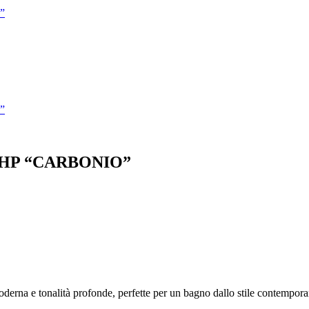
”
”
PHP “CARBONIO”
oderna e tonalità profonde, perfette per un bagno dallo stile contempor