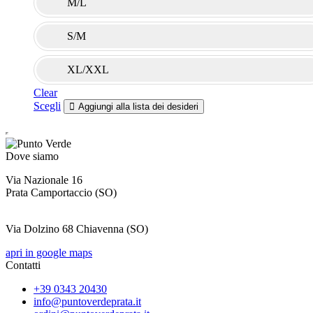
M/L
S/M
XL/XXL
Clear
Questo
Scegli
Aggiungi alla lista dei desideri
prodotto
ha
più
varianti.
Dove siamo
Le
Via Nazionale 16
opzioni
Prata Camportaccio (
possono
SO)
essere
scelte
Via Dolzino 68 Chiavenna (SO)
nella
pagina
apri in google maps
del
Contatti
prodotto
+39 0343 20430
info@puntoverdeprata.it