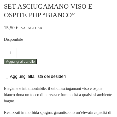
SET ASCIUGAMANO VISO E
OSPITE PHP “BIANCO”
15,50
€
IVA INCLUSA
Disponibile
SET
ASCIUGAMANO
Aggiungi al carrello
VISO
E
OSPITE
Aggiungi alla lista dei desideri
PHP
"BIANCO"
Elegante e intramontabile, il set di asciugamani viso e ospite
quantità
bianco dona un tocco di purezza e luminosità a qualsiasi ambiente
bagno.
Realizzati in morbida spugna, garantiscono un’elevata capacità di