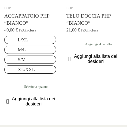
PHP
PHP
ACCAPPATOIO PHP
TELO DOCCIA PHP
“BIANCO”
“BIANCO”
49,00
€
21,00
€
IVA inclusa
IVA inclusa
L/XL
Aggiungi al carrello
M/L
Aggiungi alla lista dei
S/M
desideri
XL/XXL
Seleziona opzione
Questo
Aggiungi alla lista dei
prodotto
desideri
ha
più
varianti.