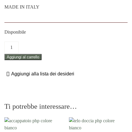
MADE IN ITALY
Disponibile
SET
ASCIUGAMANO
Aggiungi al carrello
VISO
E
OSPITE
Aggiungi alla lista dei desideri
PHP
"BIANCO"
quantità
Ti potrebbe interessare…