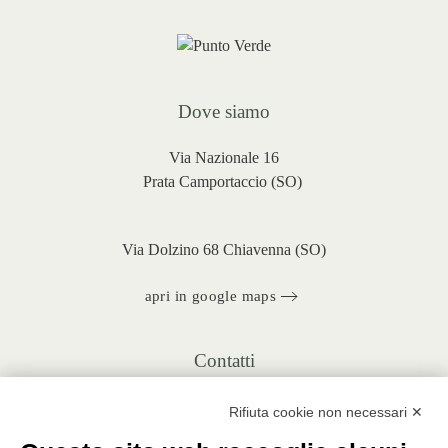
Le
opzioni
possono
essere
scelte
Dove siamo
nella
pagina
Via Nazionale 16
del
Prata Camportaccio (
SO)
prodotto
Via Dolzino 68 Chiavenna (SO)
apri in google maps
Contatti
+39 0343 20430
Rifiuta cookie non necessari ✕
INFO@PUNTOVERDEPRATA.IT