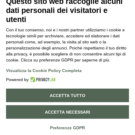
Questo sito web raccoglie alcuni
ORDINI@PUNTOVERDEPRATA.IT
dati personali dei visitatori e
utenti
Con il tuo consenso, noi e i nostri partner utilizziamo i cookie e
tecnologie simili per archiviare, accedere ed elaborare i dati
personali come, ad esempio, la visita al sito web o la
Orari di apertura
personalizzazione degli annunci. Poiché rispettiamo il tuo diritto
alla privacy, è possibile scegliere di non consentire alcuni tipi di
Lunedì - Sabato
cookie. Clicca su preferenze GDPR per saperne di più.
8:30-12:15 | 14:45-19:00
Domenica
Visualizza la Cookie Policy Completa
9:00-12:15 | 14:45-19:00
Powered by
ACCETTA TUTTO
©
2026
PUNTO VERDE. ALL RIGHTS RESERVED. POWERED BY
NORATECH
.
0
ACCETTA NECESSARI
Cookie policy
Privacy policy
Termini e Condizioni di vendita
Dichiarazione di accessibilità
Preferenze GDPR