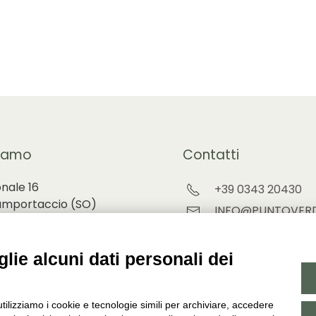
pagina
del
prodott
iamo
Contatti
onale 16
+39 0343 20430
amportaccio (
SO)
INFO@PUNTOVERD
ORDINI@PUNTOVE
ino 68 Chiavenna (SO)
lie alcuni dati personali dei
google maps
utilizziamo i cookie e tecnologie simili per archiviare, accedere