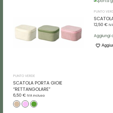
PUNTO VER
SCATOLA
12,50
€
IV
Aggiungi a
Aggiun
PUNTO VERDE
SCATOLA PORTA GIOIE
“RETTANGOLARE”
6,50
€
IVA inclusa
Questo