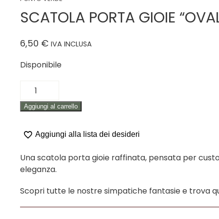
SCATOLA PORTA GIOIE “OVAL
6,50
€
IVA INCLUSA
Disponibile
SCATOLA
PORTA
Aggiungi al carrello
GIOIE
"OVALE"
quantità
Aggiungi alla lista dei desideri
Una scatola porta gioie raffinata, pensata per custodir
eleganza.
Scopri tutte le nostre simpatiche fantasie e trova q