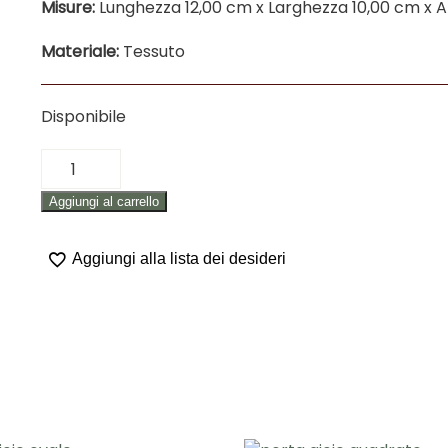
Misure:
Lunghezza 12,00 cm x Larghezza 10,00 cm x A
Materiale:
Tessuto
Disponibile
SCATOLA
PORTA
Aggiungi al carrello
GIOIE
"OVALE"
quantità
Aggiungi alla lista dei desideri