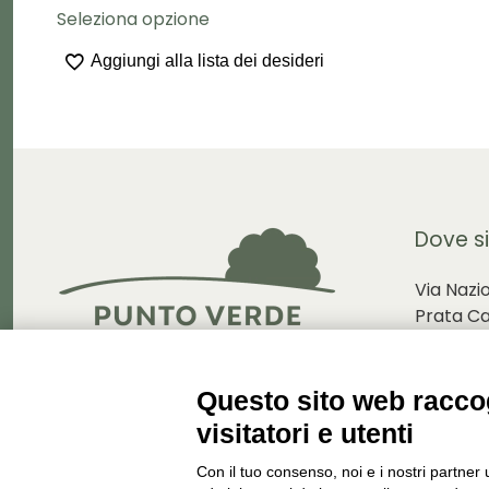
Seleziona opzione
prodotto
ha
Aggiungi alla lista dei desideri
più
varianti.
Le
opzioni
possono
essere
scelte
Dove s
nella
pagina
Via Nazi
del
Prata C
prodotto
Via Dolz
Questo sito web raccog
visitatori e utenti
apri in 
Con il tuo consenso, noi e i nostri partner 