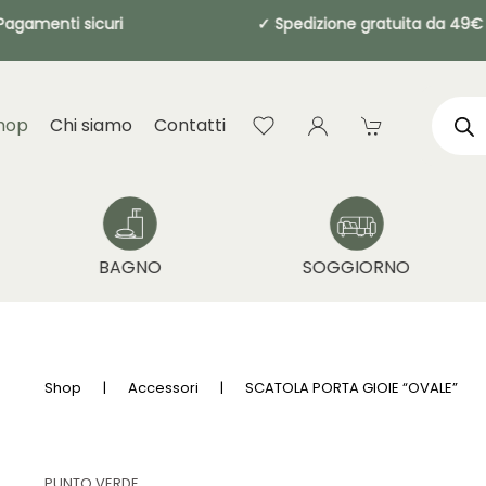
 ✓ Pagamenti sicuri
✓ Spedizione gratuit
Produ
searc
hop
Chi siamo
Contatti
BAGNO
SOGGIORNO
Shop
Accessori
SCATOLA PORTA GIOIE “OVALE”
PUNTO VERDE