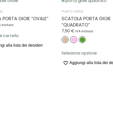
DE
PUNTO VERDE
 PORTA GIOIE “OVALE”
SCATOLA PORTA GIOIE
“QUADRATO”
A inclusa
7,50
€
IVA inclusa
l carrello
gi alla lista dei desideri
Questo
Seleziona opzione
prodott
ha
Aggiungi alla lista dei d
più
varianti.
Le
opzioni
posson
essere
scelte
nella