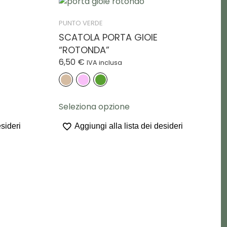
PUNTO VERDE
SCATOLA PORTA GIOIE
“ROTONDA”
6,50
€
IVA inclusa
Questo
Seleziona opzione
o
prodotto
ha
esideri
Aggiungi alla lista dei desideri
più
varianti.
Le
opzioni
o
possono
essere
scelte
nella