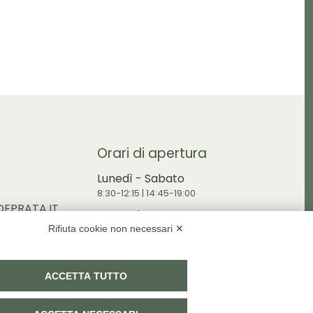
pagina
del
o
prodotto
Orari di apertura
Lunedì - Sabato
8:30-12:15 | 14:45-19:00
EPRATA.IT
Domenica
RDEPRATA.IT
Rifiuta cookie non necessari ✕
9:00-12:15 | 14:45-19:00
ACCETTA TUTTO