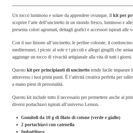
Un tocco luminoso e solare da appendere ovunque.
Il
kit per p
scoprire l’arte dell’uncinetto in un mondo fresco, luminoso e alle
presenta colori agrumati, dettagli grafici e accessori ispirati alle 
Con il suo limone all’uncinetto, le perline colorate, il cordoncino 
mediterranei, i picnic al sole e i piccoli e allegri gingilli che am
aggiunge un tocco di vivacità artigianale alla vita di tutti i giorni.
Questo
kit per principianti di uncinetto
rende facile imparare l
attraverso i tuoi primi punti. È l’attività creativa perfetta per ral
a mano pieni di personalità.
Questo kit include tutto il necessario per permettere anche ai princ
diversi portachiavi ispirati all’universo Lemon.
Gomitoli da 10 g di filato di cotone (verde e giallo)
2 portachiavi con catenella
Imbottitura