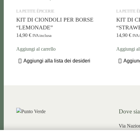
LA PETITE ÉPICERIE
LA PETITE É
KIT DI CIONDOLI PER BORSE
KIT DI 
“LEMONADE”
“STRAW
14,90
€
14,90
€
IVA inclusa
IVA 
Aggiungi al carrello
Aggiungi al 
Aggiungi alla lista dei desideri
Aggiung
Dove si
Via Nazio
Prata Camp