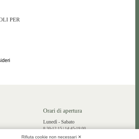
OLI PER
ideri
Orari di apertura
Lunedì - Sabato
8:30-12:15 | 14:45-19:00
EPRATA.IT
Rifiuta cookie non necessari ✕
Domenica