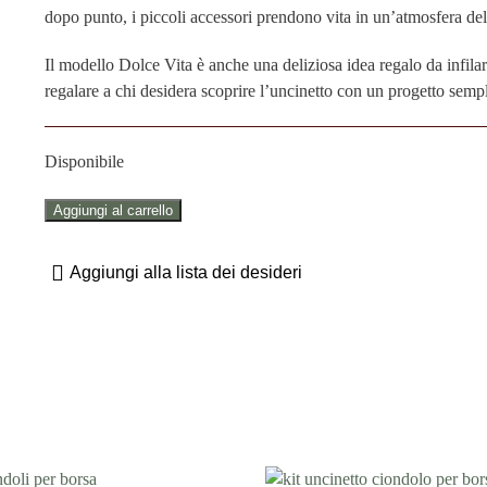
dopo punto, i piccoli accessori prendono vita in un’atmosfera del
Il modello Dolce Vita è anche una deliziosa idea regalo da infilar
regalare a chi desidera scoprire l’uncinetto con un progetto sempl
Disponibile
KIT
Aggiungi al carrello
UNCINETTO
CIONDOLI
Aggiungi alla lista dei desideri
PER
BORSE
"DOLCE
VITA"
quantità