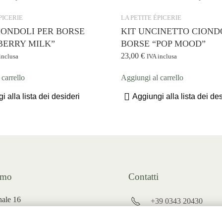
PICERIE
LA PETITE ÉPICERIE
CIONDOLI PER BORSE
KIT UNCINETTO CIOND
BERRY MILK”
BORSE “POP MOOD”
23,00
€
inclusa
IVA inclusa
carrello
Aggiungi al carrello
i alla lista dei desideri
Aggiungi alla lista dei des
amo
Contatti
nale 16
+39 0343 20430
ortaccio (
SO)
INFO@PUNTOVERD