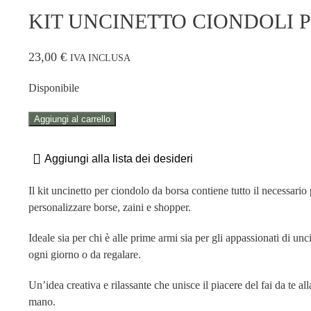
KIT UNCINETTO CIONDOLI P
23,00
€
IVA INCLUSA
Disponibile
KIT
Aggiungi al carrello
UNCINETTO
CIONDOLI
Aggiungi alla lista dei desideri
PER
BORSE
Il kit uncinetto per ciondolo da borsa contiene tutto il necessario
"DOLCE
personalizzare borse, zaini e shopper.
VITA"
quantità
Ideale sia per chi è alle prime armi sia per gli appassionati di unc
ogni giorno o da regalare.
Un’idea creativa e rilassante che unisce il piacere del fai da te al
mano.