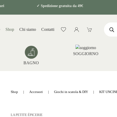
ti sicuri
✓ Spedizione gratuita da 49€ ✓ Co
Product
search
e
Shop
Chi siamo
Contatti
SOGGIORNO
BAGNO
Shop
Accessori
Giochi in scatola & DIY
KIT UNCIN
LA PETITE ÉPICERIE