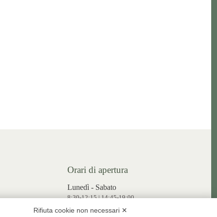
Orari di apertura
Lunedì - Sabato
8:30-12:15 | 14:45-19:00
ATA.IT
Rifiuta cookie non necessari ✕
Domenica
PRATA.IT